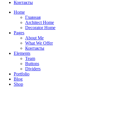
Контакты
Home
Главная
Architect Home
Decorator Home
Pages
About Me
What We Offer
Контакты
Elements
Team
Buttons
Dividers
Portfolio
Right Sidebar
Blog
Shop
Experienced and Friendly