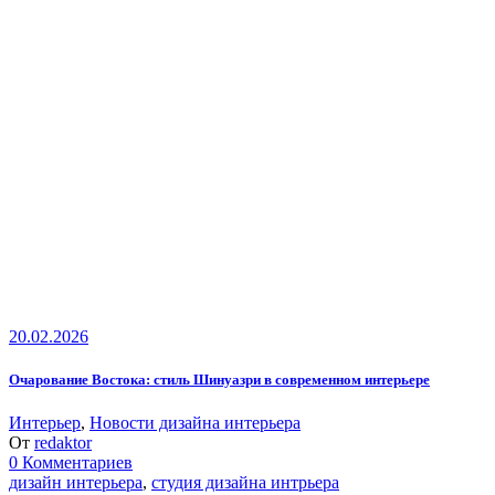
20.02.2026
Очарование Востока: стиль Шинуазри в современном интерьере
Интерьер
,
Новости дизайна интерьера
От
redaktor
0 Комментариев
дизайн интерьера
,
студия дизайна интрьера