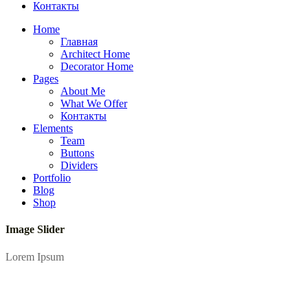
Контакты
Home
Главная
Architect Home
Decorator Home
Pages
About Me
What We Offer
Контакты
Elements
Team
Buttons
Dividers
Portfolio
Blog
Shop
Image Slider
Lorem Ipsum