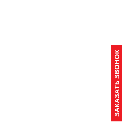
ЗАКАЗАТЬ ЗВОНОК
OUR CONCEPT
Nemo enim ipsam voluptatem quia voluptas sit aspernatur aut odit
aut
Check Out
OUR CONCEPT
Nemo enim ipsam voluptatem quia voluptas sit aspernatur aut odit
aut