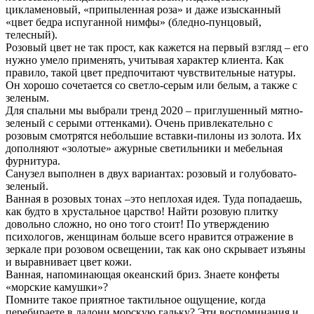
цикламеновый, «припыленная роза» и даже изысканный
«цвет бедра испуганной нимфы» (бледно-пунцовый,
телесный).
Розовый цвет не так прост, как кажется на первый взгляд – его
нужно умело применять, учитывая характер клиента. Как
правило, такой цвет предпочитают чувствительные натуры.
Он хорошо сочетается со светло-серым или белым, а также с
зеленым.
Для спальни мы выбрали тренд 2020 – приглушенный мятно-
зеленый с серыми оттенками). Очень привлекательно с
розовым смотрятся небольшие вставки-пилоны из золота. Их
дополняют «золотые» ажурные светильники и мебельная
фурнитура.
Санузел выполнен в двух вариантах: розовый и голубовато-
зеленый.
Ванная в розовых тонах –это неплохая идея. Туда попадаешь,
как будто в хрустальное царство! Найти розовую плитку
довольно сложно, но оно того стоит! По утверждению
психологов, женщинам больше всего нравится отражение в
зеркале при розовом освещении, так как оно скрывает изъяны
и выравнивает цвет кожи.
Ванная, напоминающая океанский бриз. Знаете конфеты
«морские камушки»?
Помните такое приятное тактильное ощущение, когда
перебираете в ладони морскую гальку? Эти воспоминания и