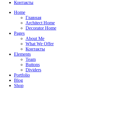
Контакты
Home
Главная
Architect Home
Decorator Home
Pages
About Me
What We Offer
Контакты
Elements
Team
Buttons
Dividers
Portfolio
ЖК. Царская площадь 55.58 кв.м.
Blog
Shop