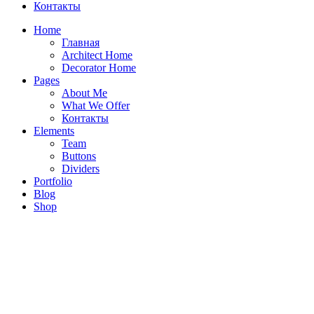
Контакты
Home
Главная
Architect Home
Decorator Home
Pages
About Me
What We Offer
Контакты
Elements
Team
Buttons
Dividers
Portfolio
ЖК. Отрада
Blog
Shop