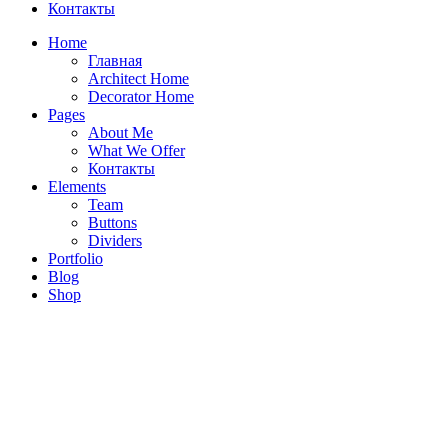
Контакты
Home
Главная
Architect Home
Decorator Home
Pages
About Me
What We Offer
Контакты
Elements
Team
Buttons
Dividers
Portfolio
Квартира на ул. Ходынская в стиле Арт-Деко
Blog
Shop