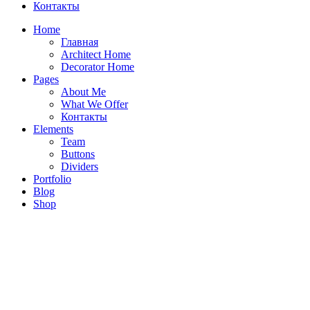
Контакты
Home
Главная
Architect Home
Decorator Home
Pages
About Me
What We Offer
Контакты
Elements
Team
Buttons
Dividers
Portfolio
Реализация дизайн проекта в ЖК “Art” 70 м2
Blog
Shop