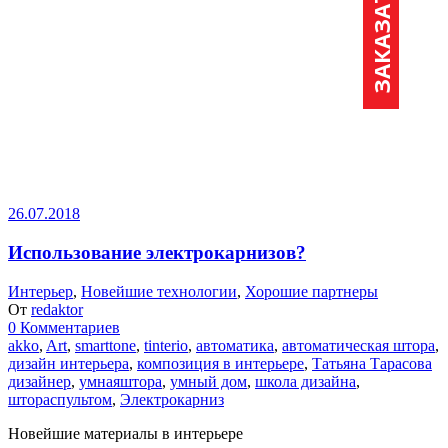
26.07.2018
Использование электрокарнизов?
Интерьер
,
Новейшие технологии
,
Хорошие партнеры
От
redaktor
0 Комментариев
akko
,
Art
,
smarttone
,
tinterio
,
автоматика
,
автоматическая штора
,
дизайн интерьера
,
композиция в интерьере
,
Татьяна Тарасова
дизайнер
,
умнаяштора
,
умный дом
,
школа дизайна
,
штораспультом
,
Электрокарниз
Новейшие материалы в интерьере