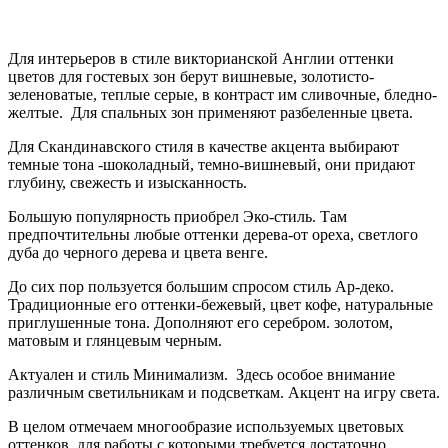
Для интерьеров в стиле викторианской Англии оттенки
цветов для гостевых зон берут вишневые, золотисто-
зеленоватые, теплые серые, в контраст им сливочные, бледно-
желтые. Для спальных зон применяют разбеленные цвета.
Для Скандинавского стиля в качестве акцента выбирают
темные тона -шоколадный, темно-вишневый, они придают
глубину, свежесть и изысканность.
Большую популярность приобрел Эко-стиль. Там
предпочтительны любые оттенки дерева-от ореха, светлого
дуба до черного дерева и цвета венге.
До сих пор пользуется большим спросом стиль Ар-деко.
Традиционные его оттенки-бежевый, цвет кофе, натуральные
приглушенные тона. Дополняют его серебром. золотом,
матовым и глянцевым черным.
Актуален и стиль Минимализм. Здесь особое внимание
различным светильникам и подсветкам. Акцент на игру света.
В целом отмечаем многообразие используемых цветовых
оттенков, для работы с которыми требуется достаточно