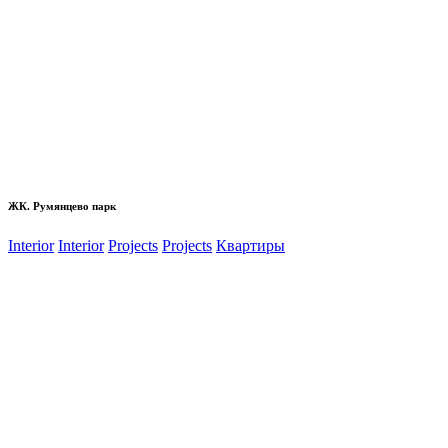
ЖК. Румянцево парк
Interior
Interior
Projects
Projects
Квартиры