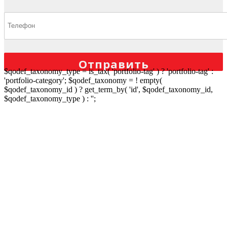
$qodef_taxonomy_type = is_tax( 'portfolio-tag' ) ? 'portfolio-tag' :
'portfolio-category'; $qodef_taxonomy = ! empty(
X
$qodef_taxonomy_id ) ? get_term_by( 'id', $qodef_taxonomy_id,
$qodef_taxonomy_type ) : '';